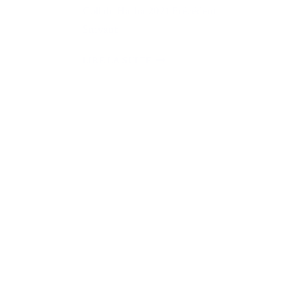
Collab. Ha-ha 2021 Précédent
Suivant
LIRE LA SUITE