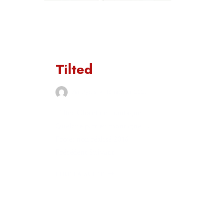
NON CLASSÉ
Tilted
Par
Pyrus
18 janvier 2021
Tilted Chalet de montagne
Quelque part en montagne …
Projet non réalisé 2016
Précédent Suivant
LIRE LA SUITE