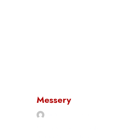
NON CLASSÉ
Messery
Par
Pyrus
25 décembre 2021
Messery Aménagement combles
et garage Nernier – Haute-