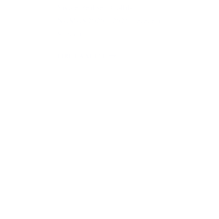
Savoie Réalisé – Collab.
NOMOS 2020 – 2021 Précédent
Suivant
LIRE LA SUITE